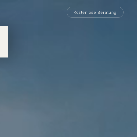
Kostenlose Beratung
M
hung.
KHEAVYHASH
t
 — tausendfach
Zehntelsekunden,
Potenzial vor dem