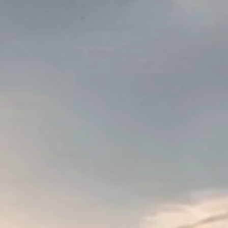
05
Webinar ansehen oder direkt
Schnelle 
Coins in Echtzeit in Deine Wallet, in USDT tauschb
High-End-Infrastruktur
Sensorüberwachung
Deinen persönlichen Info-Call
kurzen Ak
buchen.
07
All-inclusive-Betriebskosten
100 % risikofrei über transparentes Profit-Share.
09
Besuche Deine Farm
Sieh Dir Deinen Miner vor Ort in Dubai an.